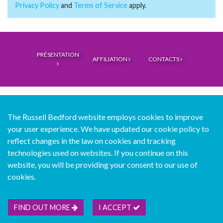
Privacy Policy
and
Terms of Service
apply.
PRÉSENTATION
AFFILIATION
CONTACTS
The Russell Bedford website employs cookies to improve
your user experience. We have updated our cookie policy to
© Copyright Russell Bedford International 2026
reflect changes in the law on cookies and tracking
technologies used on websites. If you continue on this
Téléchargez notre application d'annuaire mobile
website, you will be providing your consent to our use of
cookies.
Plan du site
Legal
Suivez nous...
FIND OUT MORE
I ACCEPT
Contactez nous...
Rejoignez nous...