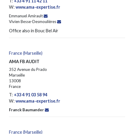
T:
+33 4 91 11 42 11
W:
www.ama-expertise.fr
Emmanuel Amirault
Vivien Besse-Desmoulières
Office also in Bouc Bel Air
France (Marseille)
AMA FB AUDIT
352 Avenue du Prado
Marseille
13008
France
T:
+33 4 91 03 58 94
W:
www.ama-expertise.fr
Franck Baumander
France (Marseille)